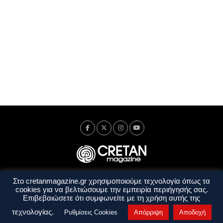
Στο cretanmagazine.gr χρησιμοποιούμε τεχνολογία όπως τα
Ταυτότητα
Πολιτική Απορρήτου
Όροι Χρήσης
cookies για να βελτιώσουμε την εμπειρία περιήγησής σας.
Όροι και Προϋποθέσεις
Επιβεβαιώσετε ότι συμφωνείτε με τη χρήση αυτής της
Copyright © 2014 - 2026 Cretanmagazine. All rights reserved. by
j. bitsakakis
τεχνολογίας.
Ρυθμίσεις Cookies
Απόρριψη
Αποδοχή