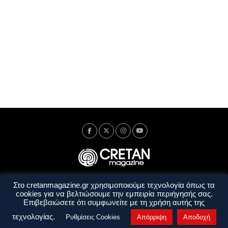
Στο cretanmagazine.gr χρησιμοποιούμε τεχνολογία όπως τα
Ταυτότητα
Πολιτική Απορρήτου
Όροι Χρήσης
cookies για να βελτιώσουμε την εμπειρία περιήγησής σας.
Όροι και Προϋποθέσεις
Επιβεβαιώσετε ότι συμφωνείτε με τη χρήση αυτής της
Copyright © 2014 - 2026 Cretanmagazine. All rights reserved. by
j. bitsakakis
τεχνολογίας.
Ρυθμίσεις Cookies
Απόρριψη
Αποδοχή