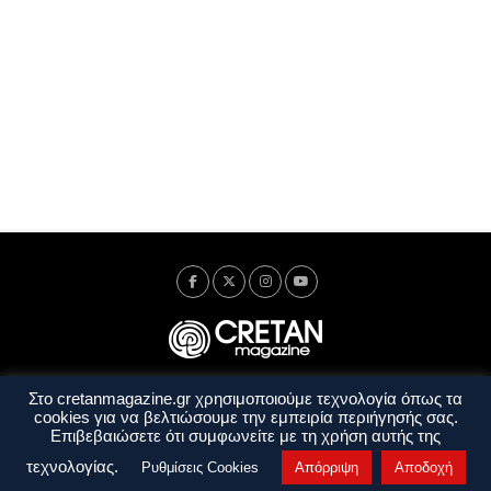
Στο cretanmagazine.gr χρησιμοποιούμε τεχνολογία όπως τα
Ταυτότητα
Πολιτική Απορρήτου
Όροι Χρήσης
cookies για να βελτιώσουμε την εμπειρία περιήγησής σας.
Όροι και Προϋποθέσεις
Επιβεβαιώσετε ότι συμφωνείτε με τη χρήση αυτής της
Copyright © 2014 - 2026 Cretanmagazine. All rights reserved. by
j. bitsakakis
τεχνολογίας.
Ρυθμίσεις Cookies
Απόρριψη
Αποδοχή