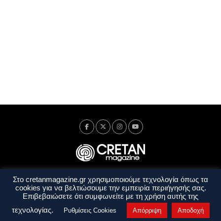
Στο cretanmagazine.gr χρησιμοποιούμε τεχνολογία όπως τα
Ταυτότητα
Πολιτική Απορρήτου
Όροι Χρήσης
cookies για να βελτιώσουμε την εμπειρία περιήγησής σας.
Όροι και Προϋποθέσεις
Επιβεβαιώσετε ότι συμφωνείτε με τη χρήση αυτής της
Copyright © 2014 - 2026 Cretanmagazine. All rights reserved. by
j. bitsakakis
τεχνολογίας.
Ρυθμίσεις Cookies
Απόρριψη
Αποδοχή