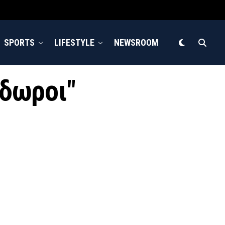
SPORTS
LIFESTYLE
NEWSROOM
όδωροι"