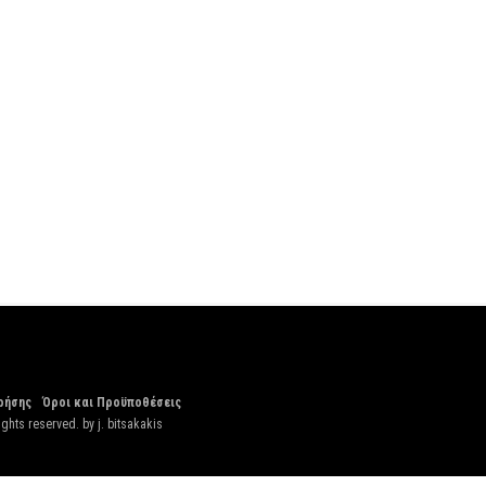
ρήσης
Όροι και Προϋποθέσεις
ights reserved. by
j. bitsakakis