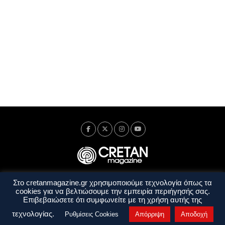
Στο cretanmagazine.gr χρησιμοποιούμε τεχνολογία όπως τα
Ταυτότητα
Πολιτική Απορρήτου
Όροι Χρήσης
cookies για να βελτιώσουμε την εμπειρία περιήγησής σας.
Όροι και Προϋποθέσεις
Επιβεβαιώσετε ότι συμφωνείτε με τη χρήση αυτής της
Copyright © 2014 - 2026 Cretanmagazine. All rights reserved. by
j. bitsakakis
τεχνολογίας.
Ρυθμίσεις Cookies
Απόρριψη
Αποδοχή