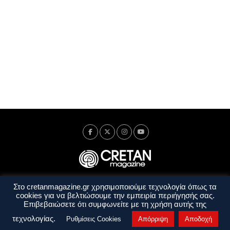
Στο cretanmagazine.gr χρησιμοποιούμε τεχνολογία όπως τα
Ταυτότητα
Πολιτική Απορρήτου
Όροι Χρήσης
cookies για να βελτιώσουμε την εμπειρία περιήγησής σας.
Όροι και Προϋποθέσεις
Επιβεβαιώσετε ότι συμφωνείτε με τη χρήση αυτής της
Copyright © 2014 - 2026 Cretanmagazine. All rights reserved. by
j. bitsakakis
τεχνολογίας.
Ρυθμίσεις Cookies
Απόρριψη
Αποδοχή