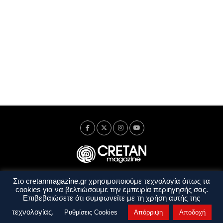
Στο cretanmagazine.gr χρησιμοποιούμε τεχνολογία όπως τα
Ταυτότητα
Πολιτική Απορρήτου
Όροι Χρήσης
cookies για να βελτιώσουμε την εμπειρία περιήγησής σας.
Όροι και Προϋποθέσεις
Επιβεβαιώσετε ότι συμφωνείτε με τη χρήση αυτής της
Copyright © 2014 - 2026 Cretanmagazine. All rights reserved. by
j. bitsakakis
τεχνολογίας.
Ρυθμίσεις Cookies
Απόρριψη
Αποδοχή