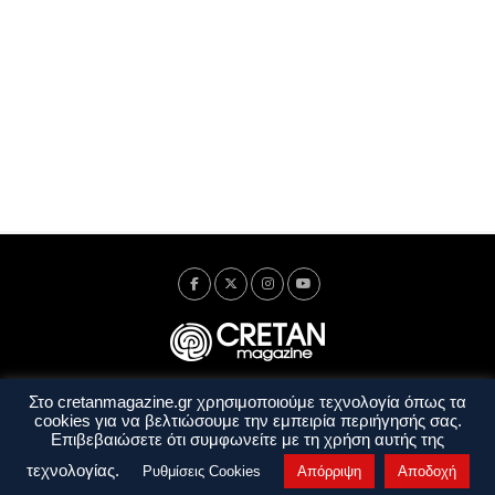
Στο cretanmagazine.gr χρησιμοποιούμε τεχνολογία όπως τα
Ταυτότητα
Πολιτική Απορρήτου
Όροι Χρήσης
cookies για να βελτιώσουμε την εμπειρία περιήγησής σας.
Όροι και Προϋποθέσεις
Επιβεβαιώσετε ότι συμφωνείτε με τη χρήση αυτής της
Copyright © 2014 - 2026 Cretanmagazine. All rights reserved. by
j. bitsakakis
τεχνολογίας.
Ρυθμίσεις Cookies
Απόρριψη
Αποδοχή