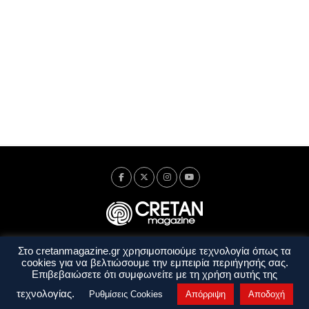
Στο cretanmagazine.gr χρησιμοποιούμε τεχνολογία όπως τα
Ταυτότητα
Πολιτική Απορρήτου
Όροι Χρήσης
cookies για να βελτιώσουμε την εμπειρία περιήγησής σας.
Όροι και Προϋποθέσεις
Επιβεβαιώσετε ότι συμφωνείτε με τη χρήση αυτής της
Copyright © 2014 - 2026 Cretanmagazine. All rights reserved. by
j. bitsakakis
τεχνολογίας.
Ρυθμίσεις Cookies
Απόρριψη
Αποδοχή