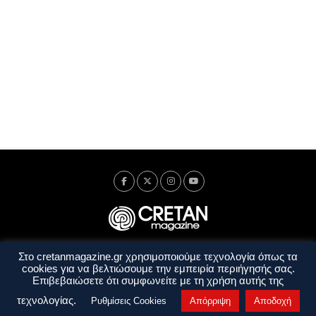
Στο cretanmagazine.gr χρησιμοποιούμε τεχνολογία όπως τα
Ταυτότητα
Πολιτική Απορρήτου
Όροι Χρήσης
cookies για να βελτιώσουμε την εμπειρία περιήγησής σας.
Όροι και Προϋποθέσεις
Επιβεβαιώσετε ότι συμφωνείτε με τη χρήση αυτής της
Copyright © 2014 - 2026 Cretanmagazine. All rights reserved. by
j. bitsakakis
τεχνολογίας.
Ρυθμίσεις Cookies
Απόρριψη
Αποδοχή