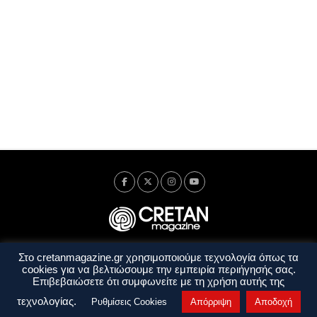
Στο cretanmagazine.gr χρησιμοποιούμε τεχνολογία όπως τα
Ταυτότητα
Πολιτική Απορρήτου
Όροι Χρήσης
cookies για να βελτιώσουμε την εμπειρία περιήγησής σας.
Όροι και Προϋποθέσεις
Επιβεβαιώσετε ότι συμφωνείτε με τη χρήση αυτής της
Copyright © 2014 - 2026 Cretanmagazine. All rights reserved. by
j. bitsakakis
τεχνολογίας.
Ρυθμίσεις Cookies
Απόρριψη
Αποδοχή