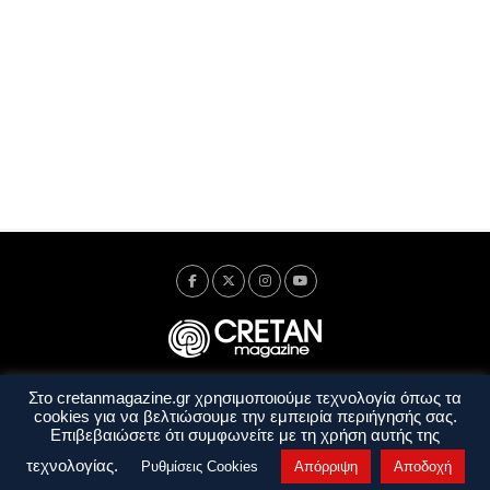
Στο cretanmagazine.gr χρησιμοποιούμε τεχνολογία όπως τα
Ταυτότητα
Πολιτική Απορρήτου
Όροι Χρήσης
cookies για να βελτιώσουμε την εμπειρία περιήγησής σας.
Όροι και Προϋποθέσεις
Επιβεβαιώσετε ότι συμφωνείτε με τη χρήση αυτής της
Copyright © 2014 - 2026 Cretanmagazine. All rights reserved. by
j. bitsakakis
τεχνολογίας.
Ρυθμίσεις Cookies
Απόρριψη
Αποδοχή