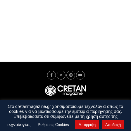
Στο cretanmagazine.gr χρησιμοποιούμε τεχνολογία όπως τα
Ταυτότητα
Πολιτική Απορρήτου
Όροι Χρήσης
cookies για να βελτιώσουμε την εμπειρία περιήγησής σας.
Όροι και Προϋποθέσεις
Επιβεβαιώσετε ότι συμφωνείτε με τη χρήση αυτής της
Copyright © 2014 - 2026 Cretanmagazine. All rights reserved. by
j. bitsakakis
τεχνολογίας.
Ρυθμίσεις Cookies
Απόρριψη
Αποδοχή