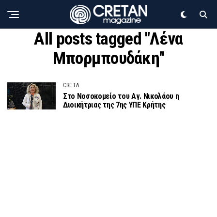
All posts tagged "Λένα
Μπορμπουδάκη"
CRETA
Στο Νοσοκομείο του Αγ. Νικολάου η
Διοικήτριας της 7ης ΥΠΕ Κρήτης