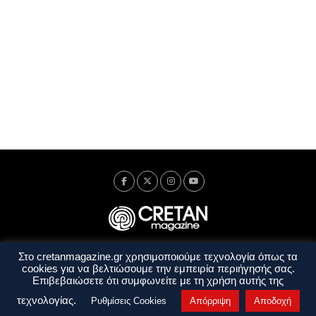
Στο cretanmagazine.gr χρησιμοποιούμε τεχνολογία όπως τα
Ταυτότητα
Πολιτική Απορρήτου
Όροι Χρήσης
cookies για να βελτιώσουμε την εμπειρία περιήγησής σας.
Όροι και Προϋποθέσεις
Επιβεβαιώσετε ότι συμφωνείτε με τη χρήση αυτής της
Copyright © 2014 - 2026 Cretanmagazine. All rights reserved. by
j. bitsakakis
τεχνολογίας.
Ρυθμίσεις Cookies
Απόρριψη
Αποδοχή