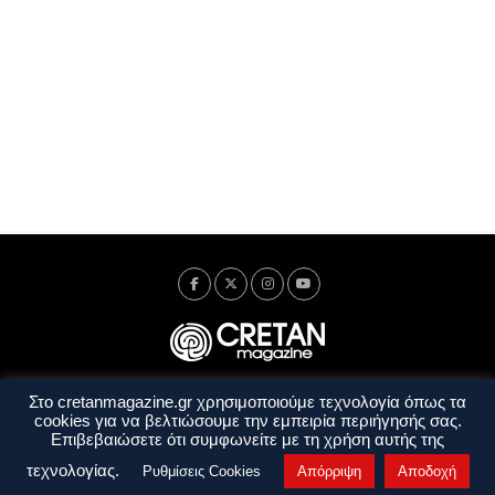
Στο cretanmagazine.gr χρησιμοποιούμε τεχνολογία όπως τα
Ταυτότητα
Πολιτική Απορρήτου
Όροι Χρήσης
cookies για να βελτιώσουμε την εμπειρία περιήγησής σας.
Όροι και Προϋποθέσεις
Επιβεβαιώσετε ότι συμφωνείτε με τη χρήση αυτής της
Copyright © 2014 - 2026 Cretanmagazine. All rights reserved. by
j. bitsakakis
τεχνολογίας.
Ρυθμίσεις Cookies
Απόρριψη
Αποδοχή