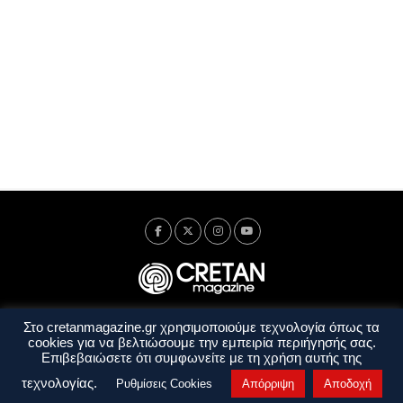
Στο cretanmagazine.gr χρησιμοποιούμε τεχνολογία όπως τα
Ταυτότητα
Πολιτική Απορρήτου
Όροι Χρήσης
cookies για να βελτιώσουμε την εμπειρία περιήγησής σας.
Όροι και Προϋποθέσεις
Επιβεβαιώσετε ότι συμφωνείτε με τη χρήση αυτής της
Copyright © 2014 - 2026 Cretanmagazine. All rights reserved. by
j. bitsakakis
τεχνολογίας.
Ρυθμίσεις Cookies
Απόρριψη
Αποδοχή