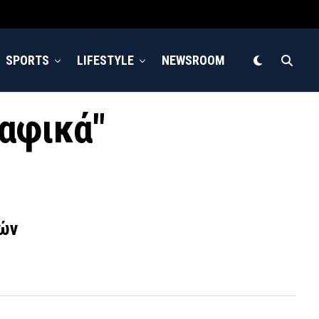
SPORTS
LIFESTYLE
NEWSROOM
ραφικά"
κών