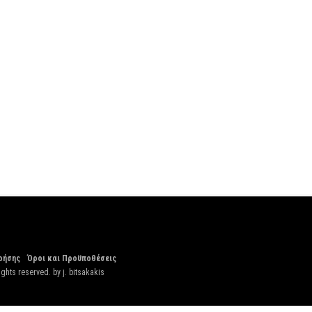
ρήσης
Όροι και Προϋποθέσεις
ights reserved. by
j. bitsakakis