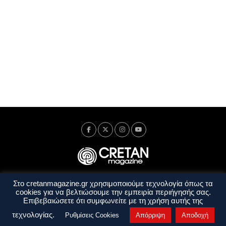
Στο cretanmagazine.gr χρησιμοποιούμε τεχνολογία όπως τα
Ταυτότητα
Πολιτική Απορρήτου
Όροι Χρήσης
cookies για να βελτιώσουμε την εμπειρία περιήγησής σας.
Όροι και Προϋποθέσεις
Επιβεβαιώσετε ότι συμφωνείτε με τη χρήση αυτής της
Copyright © 2014 - 2026 Cretanmagazine. All rights reserved. by
j. bitsakakis
τεχνολογίας.
Ρυθμίσεις Cookies
Απόρριψη
Αποδοχή