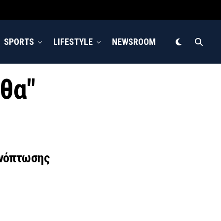
SPORTS
LIFESTYLE
NEWSROOM
ηθα"
ονόπτωσης