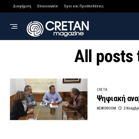
Διαφήμιση
Επικοινωνία
Όροι και Προϋποθέσεις
All post
CRETA
Ψηφιακή ανα
NEWSROOM
2 Νοεμβρ