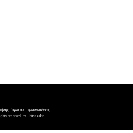
ρήσης
Όροι και Προϋποθέσεις
ights reserved. by
j. bitsakakis