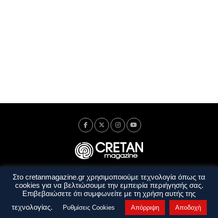
Στο cretanmagazine.gr χρησιμοποιούμε τεχνολογία όπως τα
Ταυτότητα
Πολιτική Απορρήτου
Όροι Χρήσης
cookies για να βελτιώσουμε την εμπειρία περιήγησής σας.
Όροι και Προϋποθέσεις
Επιβεβαιώσετε ότι συμφωνείτε με τη χρήση αυτής της
Copyright © 2014 - 2026 Cretanmagazine. All rights reserved. by
j. bitsakakis
τεχνολογίας.
Ρυθμίσεις Cookies
Απόρριψη
Αποδοχή