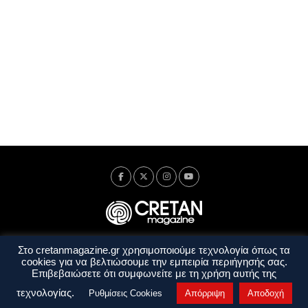
Στο cretanmagazine.gr χρησιμοποιούμε τεχνολογία όπως τα
Ταυτότητα
Πολιτική Απορρήτου
Όροι Χρήσης
cookies για να βελτιώσουμε την εμπειρία περιήγησής σας.
Όροι και Προϋποθέσεις
Επιβεβαιώσετε ότι συμφωνείτε με τη χρήση αυτής της
Copyright © 2014 - 2026 Cretanmagazine. All rights reserved. by
j. bitsakakis
τεχνολογίας.
Ρυθμίσεις Cookies
Απόρριψη
Αποδοχή