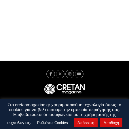
Στο cretanmagazine.gr χρησιμοποιούμε τεχνολογία όπως τα
Ταυτότητα
Πολιτική Απορρήτου
Όροι Χρήσης
cookies για να βελτιώσουμε την εμπειρία περιήγησής σας.
Όροι και Προϋποθέσεις
Επιβεβαιώσετε ότι συμφωνείτε με τη χρήση αυτής της
Copyright © 2014 - 2026 Cretanmagazine. All rights reserved. by
j. bitsakakis
τεχνολογίας.
Ρυθμίσεις Cookies
Απόρριψη
Αποδοχή