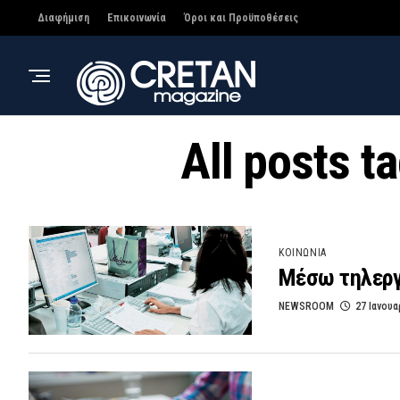
Διαφήμιση
Επικοινωνία
Όροι και Προϋποθέσεις
All posts 
ΚΟΙΝΩΝΙΑ
Μέσω τηλεργ
NEWSROOM
27 Ιανουα