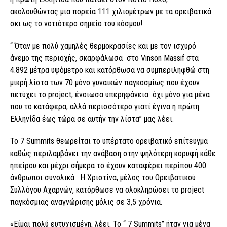
ακολουθώντας μια πορεία 111 χιλιομέτρων με τα ορειβατικά
σκι ως το νοτιότερο σημείο του κόσμου!
“ Όταν με πολύ χαμηλές θερμοκρασίες και με τον ισχυρό
άνεμο της περιοχής, σκαρφάλωσα στο Vinson Massif στα
4.892 μέτρα υψόμετρο και κατόρθωσα να συμπεριληφθώ στη
μικρή λίστα των 70 μόνο γυναικών παγκοσμίως που έχουν
πετύχει το project, ένοιωσα υπερηφάνεια όχι μόνο για μένα
που το κατάφερα, αλλά περισσότερο γιατί έγινα η πρώτη
Ελληνίδα έως τώρα σε αυτήν την λίστα” μας λέει.
Το 7 Summits θεωρείται το υπέρτατο ορειβατικό επίτευγμα
καθώς περιλαμβάνει την ανάβαση στην ψηλότερη κορυφή κάθε
ηπείρου και μέχρι σήμερα το έχουν καταφέρει περίπου 400
άνθρωποι συνολικά. Η Χριστίνα, μέλος του Ορειβατικού
Συλλόγου Αχαρνών, κατόρθωσε να ολοκληρώσει το project
παγκόσμιας αναγνώρισης μόλις σε 3,5 χρόνια.
«Είμαι πολύ ευτυχισμένη, λέει. Το “ 7 Summits” ήταν για μένα