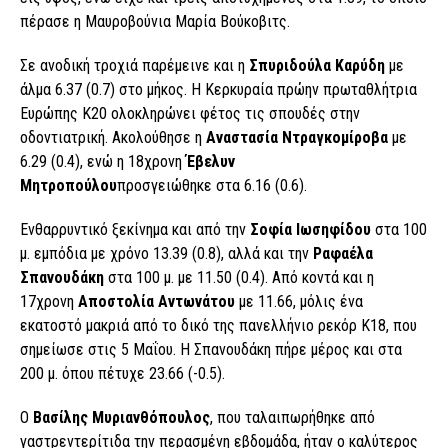
πέρασε η Μαυροβούνια Μαρία Βούκοβιτς.
Σε ανοδική τροχιά παρέμεινε και η
Σπυριδούλα Καρύδη
με
άλμα 6.37 (0.7) στο μήκος. Η Κερκυραία πρώην πρωταθλήτρια
Ευρώπης Κ20 ολοκληρώνει φέτος τις σπουδές στην
οδοντιατρική. Ακολούθησε η
Αναστασία Ντραγκομίροβα
με
6.29 (0.4), ενώ η 18χρονη
Έβελυν
Μητροπούλου
προσγειώθηκε στα 6.16 (0.6).
Ενθαρρυντικό ξεκίνημα και από την
Σοφία Ιωσηφίδου
στα 100
μ. εμπόδια με χρόνο 13.39 (0.8), αλλά και την
Ραφαέλα
Σπανουδάκη
στα 100 μ. με 11.50 (0.4). Από κοντά και η
17χρονη
Αποστολία Αντωνάτου
με 11.66, μόλις ένα
εκατοστό μακριά από το δικό της πανελλήνιο ρεκόρ Κ18, που
σημείωσε στις 5 Μαΐου. Η Σπανουδάκη πήρε μέρος και στα
200 μ. όπου πέτυχε 23.66 (-0.5).
Ο
Βασίλης Μυριανθόπουλος
, που ταλαιπωρήθηκε από
γαστρεντερίτιδα την περασμένη εβδομάδα, ήταν ο καλύτερος