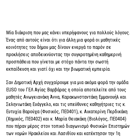
​Μία διάκριση που μας κάνει υπερήφανους για πολλούς λόγους.
Ένας από αυτούς είναι ότι για άλλη μια φορά οι μαθητικές
κοινότητες του δήμου μας δίνουν ενεργά το παρόν σε
προκλήσεις αποδεικνύοντας την συγκροτημένη καθημερινή
προσπάθεια που γίνεται με στόχο πάντα την σωστή
εκπαίδευση και γιατί όχι και την βιωματική εμπειρία.
​Σαν Δημοτική Αρχή συγχαίρουμε για μια ακόμα φορά την ομάδα
EUSO του ΓΕΛ Αγίας Βαρβάρας η οποία αποτελείτε από τους
μαθητές Ανωγειανάκη Άννα, Καρακωνσταντάκη Εμμανουήλ και
Σεληνιωτάκη Ευάγγελο, και τις υπεύθυνες καθηγήτριες τις κ.
Ευτυχία Βαρούχα (Φυσικός, ΠΕ0401), κ. Αικατερίνη Περδικάκη
(Χημικός, ΠΕ0402) και κ. Μαρία Θειακάκη (Βιολόγος, ΠΕ0404)
που πήραν μέρος στον τοπικό διαγωνισμό Φυσικών Επιστημών
των νομών Ηρακλείου και Λασιθίου και κατέκτησαν την 1η