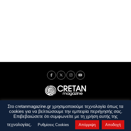
Στο cretanmagazine.gr χρησιμοποιούμε τεχνολογία όπως τα
Ταυτότητα
Πολιτική Απορρήτου
Όροι Χρήσης
cookies για να βελτιώσουμε την εμπειρία περιήγησής σας.
Όροι και Προϋποθέσεις
Επιβεβαιώσετε ότι συμφωνείτε με τη χρήση αυτής της
Copyright © 2014 - 2026 Cretanmagazine. All rights reserved. by
j. bitsakakis
τεχνολογίας.
Ρυθμίσεις Cookies
Απόρριψη
Αποδοχή