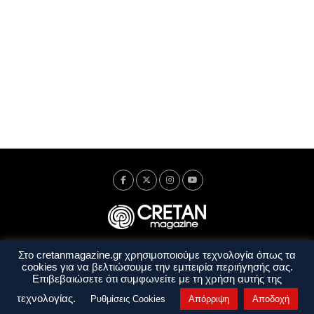
Στο cretanmagazine.gr χρησιμοποιούμε τεχνολογία όπως τα
Ταυτότητα
Πολιτική Απορρήτου
Όροι Χρήσης
cookies για να βελτιώσουμε την εμπειρία περιήγησής σας.
Όροι και Προϋποθέσεις
Επιβεβαιώσετε ότι συμφωνείτε με τη χρήση αυτής της
Copyright © 2014 - 2026 Cretanmagazine. All rights reserved. by
j. bitsakakis
τεχνολογίας.
Ρυθμίσεις Cookies
Απόρριψη
Αποδοχή