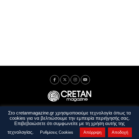
Στο cretanmagazine.gr χρησιμοποιούμε τεχνολογία όπως τα
Ταυτότητα
Πολιτική Απορρήτου
Όροι Χρήσης
cookies για να βελτιώσουμε την εμπειρία περιήγησής σας.
Όροι και Προϋποθέσεις
Επιβεβαιώσετε ότι συμφωνείτε με τη χρήση αυτής της
Copyright © 2014 - 2026 Cretanmagazine. All rights reserved. by
j. bitsakakis
τεχνολογίας.
Ρυθμίσεις Cookies
Απόρριψη
Αποδοχή