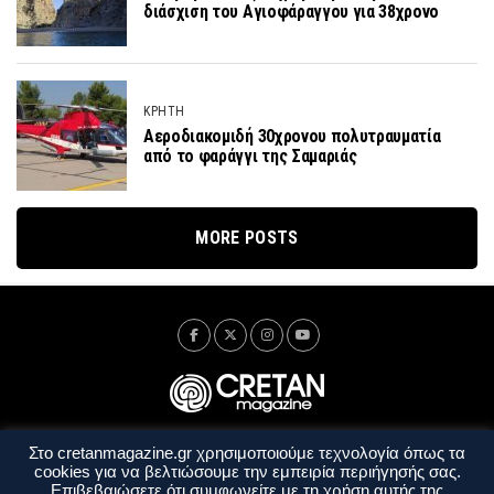
διάσχιση του Αγιοφάραγγου για 38χρονο
ΚΡΗΤΗ
Αεροδιακομιδή 30χρονου πολυτραυματία
από το φαράγγι της Σαμαριάς
MORE POSTS
Στο cretanmagazine.gr χρησιμοποιούμε τεχνολογία όπως τα
Ταυτότητα
Πολιτική Απορρήτου
Όροι Χρήσης
cookies για να βελτιώσουμε την εμπειρία περιήγησής σας.
Όροι και Προϋποθέσεις
Επιβεβαιώσετε ότι συμφωνείτε με τη χρήση αυτής της