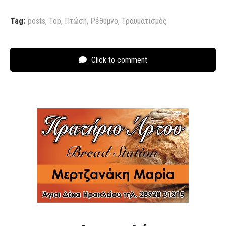
Tag:
posts
,
Top
,
Πτώση
,
Ρέθυμνο
,
Τραυματισμός
Click to comment