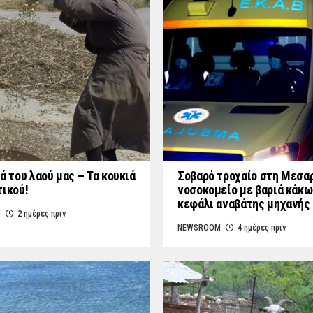
ά του λαού μας – Τα κουκιά
Σοβαρό τροχαίο στη Μεσαρ
τικού!
νοσοκομείο με βαριά κάκω
κεφάλι αναβάτης μηχανής
M
2 ημέρες πριν
NEWSROOM
4 ημέρες πριν