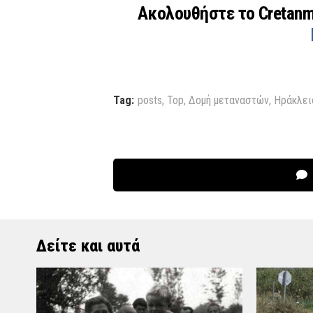
Ακολουθήστε το Cretan
Tag:
posts
,
Top
,
Δομή μεταναστών
,
Ηράκλει
Δείτε και αυτά