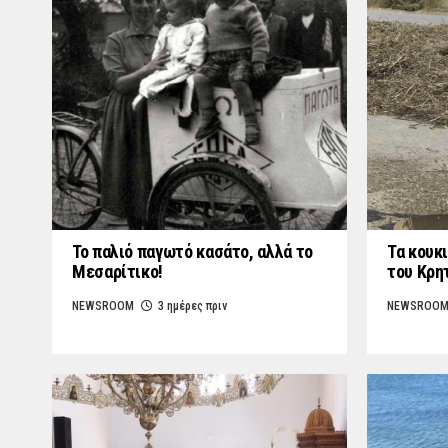
Το παλιό παγωτό κασάτο, αλλά το
Τα κουκι
Μεσαρίτικο!
του Κρη
NEWSROOM
3 ημέρες πριν
NEWSROO