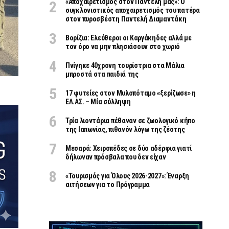
«Aποχαιρετισμός στον Παντελή μας»: Ο
συγκλονιστικός αποχαιρετισμός του πατέρα
στον πυροσβέστη Παντελή Διαμαντάκη
Βορίζια: Ελεύθεροι οι Καργάκηδες αλλά με
τον όρο να μην πλησιάσουν στο χωριό
Πνίγηκε 40χρονη τουρίστρια στα Μάλια
μπροστά στα παιδιά της
17 φυτείες στον Μυλοπόταμο «ξερίζωσε» η
ΕΛ.ΑΣ. – Μία σύλληψη
Τρία λιοντάρια πέθαναν σε ζωολογικό κήπο
της Ιαπωνίας, πιθανόν λόγω της ζέστης
Μεσαρά: Χειροπέδες σε δύο αδέρφια γιατί
δήλωναν πρόσβαλα που δεν είχαν
«Τουρισμός για Όλους 2026-2027»: Έναρξη
αιτήσεων για το Πρόγραμμα