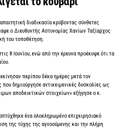
ίγεται το κουβάρι
 απαιτητική διαδικασία κρύβοντας σύνθετες
ραψε ο Διευθυντής Αστυνομίας Χανίων Ταξίαρχος
κή του τοποθέτηση.
ις 8 Ιουνίου, ενώ από την έρευνα προέκυψε ότι τα
ΐου.
ξεκίνησαν περίπου δέκα ημέρες μετά τον
ς που δημιούργησε αντικειμενικές δυσκολίες ως
σιμων αποδεικτικών στοιχείων» εξήγησε ο κ.
ναπτύχθηκε ένα ολοκληρωμένο επιχειρησιακό
ωση της τύχης της αγνοούμενης και την πλήρη