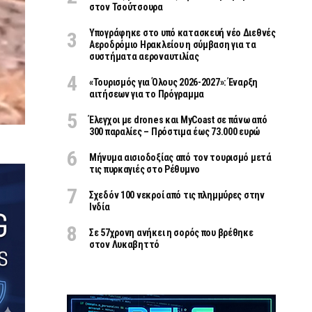
στον Τσούτσουρα
Υπογράφηκε στο υπό κατασκευή νέο Διεθνές
Αεροδρόμιο Ηρακλείου η σύμβαση για τα
συστήματα αεροναυτιλίας
«Τουρισμός για Όλους 2026-2027»: Έναρξη
αιτήσεων για το Πρόγραμμα
Έλεγχοι με drones και MyCoast σε πάνω από
300 παραλίες – Πρόστιμα έως 73.000 ευρώ
Μήνυμα αισιοδοξίας από τον τουρισμό μετά
τις πυρκαγιές στο Ρέθυμνο
Σχεδόν 100 νεκροί από τις πλημμύρες στην
Ινδία
Σε 57χρονη ανήκει η σορός που βρέθηκε
στον Λυκαβηττό