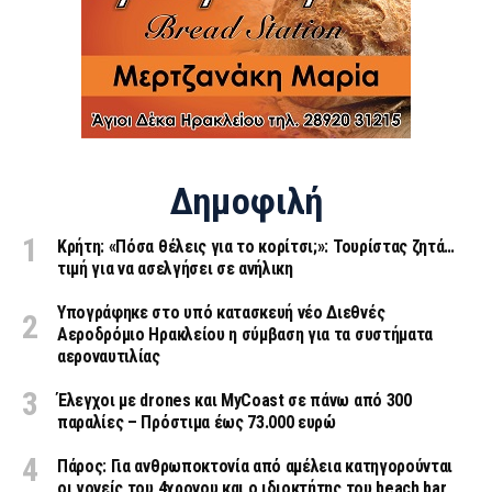
Δημοφιλή
Κρήτη: «Πόσα θέλεις για το κορίτσι;»: Τουρίστας ζητά…
τιμή για να ασελγήσει σε ανήλικη
Υπογράφηκε στο υπό κατασκευή νέο Διεθνές
Αεροδρόμιο Ηρακλείου η σύμβαση για τα συστήματα
αεροναυτιλίας
Έλεγχοι με drones και MyCoast σε πάνω από 300
παραλίες – Πρόστιμα έως 73.000 ευρώ
Πάρος: Για ανθρωποκτονία από αμέλεια κατηγορούνται
οι γονείς του 4χρονου και ο ιδιοκτήτης του beach bar