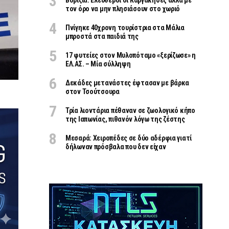
Βορίζια: Ελεύθεροι οι Καργάκηδες αλλά με
τον όρο να μην πλησιάσουν στο χωριό
Πνίγηκε 40χρονη τουρίστρια στα Μάλια
μπροστά στα παιδιά της
17 φυτείες στον Μυλοπόταμο «ξερίζωσε» η
ΕΛ.ΑΣ. – Μία σύλληψη
Δεκάδες μετανάστες έφτασαν με βάρκα
στον Τσούτσουρα
Τρία λιοντάρια πέθαναν σε ζωολογικό κήπο
της Ιαπωνίας, πιθανόν λόγω της ζέστης
Μεσαρά: Χειροπέδες σε δύο αδέρφια γιατί
δήλωναν πρόσβαλα που δεν είχαν