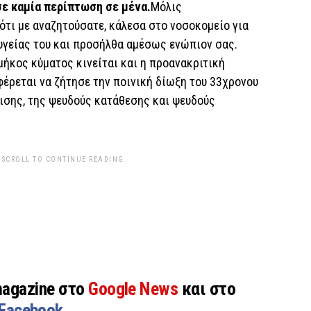
σε καμία περίπτωση σε μένα.
Μόλις
ότι με αναζητούσατε, κάλεσα στο νοσοκομείο για
υγείας του και προσήλθα αμέσως ενώπιον σας.
μήκος κύματος κινείται και η προανακριτική
έρεται να ζήτησε την ποινική δίωξη του 33χρονου
βρισης, της ψευδούς κατάθεσης και ψευδούς
 SCROLL TO CONTINUE READING.
magazine στο
Google News
και στο
Facebook