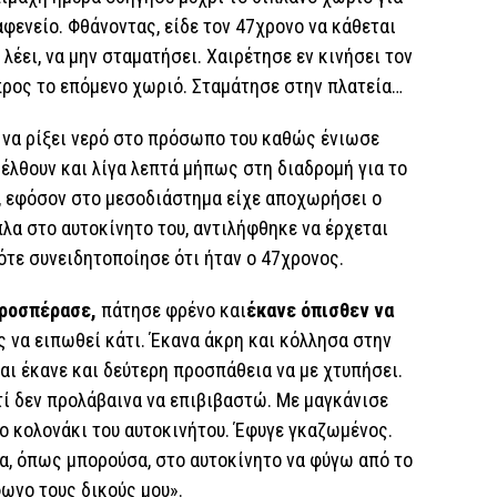
φενείο. Φθάνοντας, είδε τον 47χρονο να κάθεται
 λέει, να μην σταματήσει. Χαιρέτησε εν κινήσει τον
 προς το επόμενο χωριό. Σταμάτησε στην πλατεία…
ε να ρίξει νερό στο πρόσωπο του καθώς ένιωσε
ρέλθουν και λίγα λεπτά μήπως στη διαδρομή για το
έ, εφόσον στο μεσοδιάστημα είχε αποχωρήσει ο
πλα στο αυτοκίνητο του, αντιλήφθηκε να έρχεται
τότε συνειδητοποίησε ότι ήταν ο 47χρονος.
προσπέρασε,
πάτησε φρένο και
έκανε όπισθεν να
 να ειπωθεί κάτι. Έκανα άκρη και κόλλησα στην
αι έκανε και δεύτερη προσπάθεια να με χτυπήσει.
τί δεν προλάβαινα να επιβιβαστώ. Με μαγκάνισε
ο κολονάκι του αυτοκινήτου. Έφυγε γκαζωμένος.
, όπως μπορούσα, στο αυτοκίνητο να φύγω από το
ωνο τους δικούς μου».