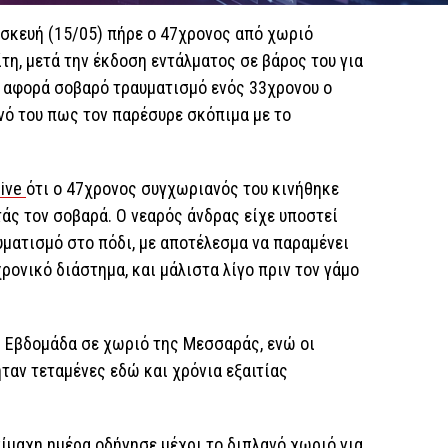
ασκευή (15/05) πήρε ο 47χρονος από χωριό
η, μετά την έκδοση εντάλματος σε βάρος του για
 αφορά σοβαρό τραυματισμό ενός 33χρονου ο
νό του πως τον παρέσυρε σκόπιμα με το
live
ότι ο 47χρονος συγχωριανός του κινήθηκε
τάς τον σοβαρά. Ο νεαρός άνδρας είχε υποστεί
ματισμό στο πόδι, με αποτέλεσμα να παραμένει
ρονικό διάστημα, και μάλιστα λίγο πριν τον γάμο
 Εβδομάδα σε χωριό της Μεσσαράς, ενώ οι
ταν τεταμένες εδώ και χρόνια εξαιτίας
πίμαχη ημέρα οδήγησε μέχρι το διπλανό χωριό για