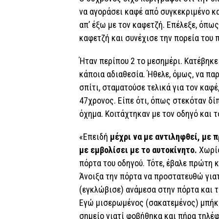
να αγοράσει καφέ από συγκεκριμένο κα
απ’ έξω με τον καφετζή. Επέλεξε, όπως
καφετζή και συνέχισε την πορεία του
Ήταν περίπου 2 το μεσημέρι. Κατέβηκ
κάποια αδιαθεσία. Ήθελε, όμως, να πα
σπίτι, σταματούσε τελικά για τον καφ
47χρονος. Είπε ότι, όπως στεκόταν δί
όχημα. Κοιτάχτηκαν με τον οδηγό και 
«Επειδή
μέχρι να με αντιληφθεί, με 
με εμβολίσει με το αυτοκίνητο.
Χωρίς
πόρτα του οδηγού. Τότε, έβαλε πρώτη κ
Άνοιξα την πόρτα να προστατευθώ για
(εγκλώβισε) ανάμεσα στην πόρτα και τ
Εγώ μισερωμένος (σακατεμένος) μπήκα
σημείο γιατί φοβήθηκα και πήρα τηλέφ