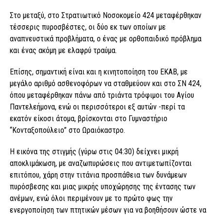
Στο μεταξύ, στο Στρατιωτικό Νοσοκομείο 424 μεταφέρθηκαν
τέσσερις πυροσβέστες, οι δύο εκ των οποίων με
αναπνευστικά προβλήματα, ο ένας με ορθοπαιδικό πρόβλημα
και ένας ακόμη με ελαφρύ τραύμα.
Επίσης, σημαντική είναι και η κινητοποίηση του ΕΚΑΒ, με
μεγάλο αριθμό ασθενοφόρων να σταθμεύουν και στο ΣΝ 424,
όπου μεταφέρθηκαν πάνω από τριάντα τρόφιμοι του Αγίου
Παντελεήμονα, ενώ οι περισσότεροι εξ αυτών -περί τα
εκατόν είκοσι άτομα, βρίσκονται στο Γυμναστήριο
“Κονταξοπούλειο” στο Ωραιόκαστρο.
Η εικόνα της στιγμής (γύρω στις 04:30) δείχνει μικρή
αποκλιμάκωση, με αναζωπυρώσεις που αντιμετωπίζονται
επιτόπου, χάρη στην τιτάνια προσπάθεια των δυνάμεων
πυρόσβεσης και μιας μικρής υποχώρησης της έντασης των
ανέμων, ενώ όλοι περιμένουν με το πρώτο φως την
ενεργοποίηση των πτητικών μέσων για να βοηθήσουν ώστε να