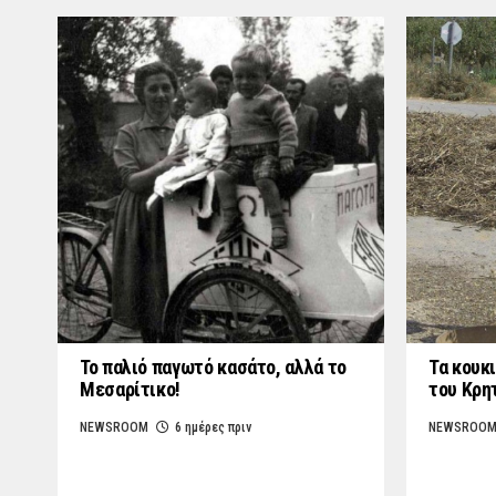
Το παλιό παγωτό κασάτο, αλλά το
Τα κουκι
Μεσαρίτικο!
του Κρη
NEWSROOM
6 ημέρες πριν
NEWSROO