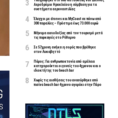
Υπογράφηκε στο υπό κατασκευή νέο Διεθνές
Αεροδρόμιο Ηρακλείου η σύμβαση για τα
συστήματα αεροναυτιλίας
Έλεγχοι με drones και MyCoast σε πάνω από
300 παραλίες – Πρόστιμα έως 73.000 ευρώ
Μήνυμα αισιοδοξίας από τον τουρισμό μετά
τις πυρκαγιές στο Ρέθυμνο
Σε 57χρονη ανήκει η σορός που βρέθηκε
στον Λυκαβηττό
Πάρος: Για ανθρωποκτονία από αμέλεια
κατηγορούνται οι γονείς του 4χρονου και ο
ιδιοκτήτης του beach bar
Χωρίς τις αισθήσεις του ανασύρθηκε από
πισίνα beach bar 4χρονο αγοράκι στην Πάρο