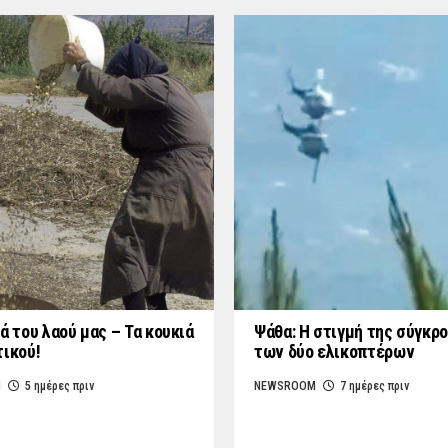
ά του λαού μας – Τα κουκιά
Ψάθα: Η στιγμή της σύγκρ
τικού!
των δύο ελικοπτέρων
M
5 ημέρες πριν
NEWSROOM
7 ημέρες πριν