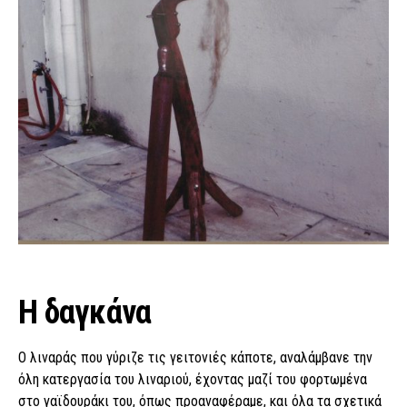
Η δαγκάνα
Ο λιναράς που γύριζε τις γειτονιές κάποτε, αναλάμβανε την
όλη κατεργασία του λιναριού, έχοντας μαζί του φορτωμένα
στο γαϊδουράκι του, όπως προαναφέραμε, και όλα τα σχετικά