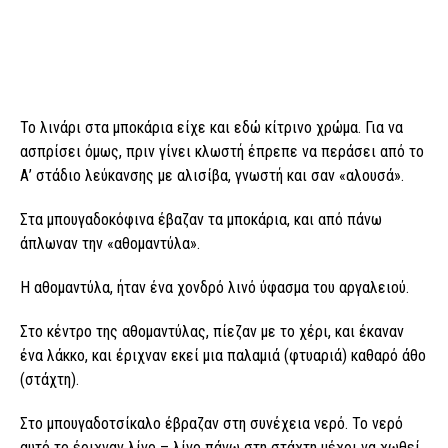
Το λινάρι στα μποκάρια είχε και εδώ κίτρινο χρώμα. Για να
ασπρίσει όμως, πριν γίνει κλωστή έπρεπε να περάσει από το
Α’ στάδιο λεύκανσης με αλισίβα, γνωστή και σαν «αλουσά».
Στα μπουγαδοκόφινα έβαζαν τα μποκάρια, και από πάνω
άπλωναν την «αθομαντύλα».
Η αθομαντύλα, ήταν ένα χονδρό λινό ύφασμα του αργαλειού.
Στο κέντρο της αθομαντύλας, πίεζαν με το χέρι, και έκαναν
ένα λάκκο, και έριχναν εκεί μια παλαμιά (φτυαριά) καθαρό άθο
(στάχτη).
Στο μπουγαδοτσίκαλο έβραζαν στη συνέχεια νερό. Το νερό
αυτό το έριχναν λίγο – λίγο πάνω στη στάχτη μέχρι να χωθεί