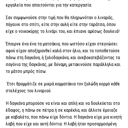
εργαλεία που απαιτούνται για την κατεργασία.
Σαν συμφωνούσε στην τιμή που θα πληρωνόταν ο λιναράς,
πήγαινε στο σπίτι, είτε στην αυλή είτε στην ταράτσα, όπου
είχε ο νοικοκύρης το λινάρι του, και έπιανε αμέσως δουλειά!
Έπαιρνε ένα ένα τα ματσάκια, που ωστόσο είχαν στεγνώσει
αφού είχαν αποξηρανθεί καλά στον ήλιο, και τα τοποθετούσε
πάνω στη δαγκάνα, ή ξυλοδαγκάνα, και ανεβοκατεβάζοντας τα
σαγόνια της δαγκάνας, με δύναμη, μετακινούσε παράλληλα και.
το μάτσο μπρός πίσω.
΄Ετσι θρυμμάτιζε σε μικρά κομματάκια τον ξυλώδη κορμό κάθε
στελέχους του λιναριού.
Η δαγκάνα μπορούσε να είναι και απλή και να δουλεύεται στο
έδαφος, η πάνω σε πέτρα ή σε καρέκλα, και άλλοτε έμοιαζε
με καβαλέτο, που πάνω είχε δόντια. Η δαγκάνα είχε μια κινητή
λαβή που είχε και αυτή δόντια. Η λαβή ήταν προσαρμοσμένη