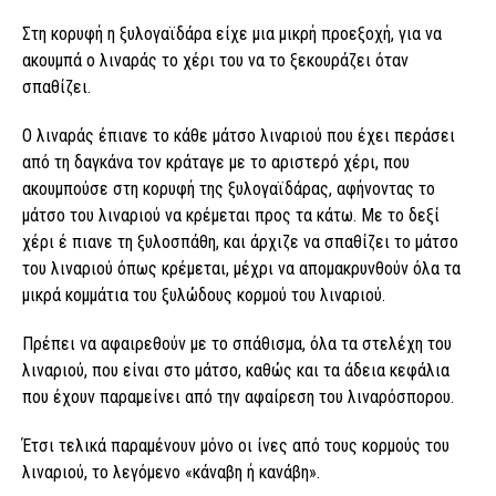
Στη κορυφή η ξυλογαϊδάρα είχε μια μικρή προεξοχή, για να
ακουμπά ο λιναράς το χέρι του να το ξεκουράζει όταν
σπαθίζει.
Ο λιναράς έπιανε το κάθε μάτσο λιναριού που έχει περάσει
από τη δαγκάνα τον κράταγε με το αριστερό χέρι, που
ακουμπούσε στη κορυφή της ξυλογαϊδάρας, αφήνοντας το
μάτσο του λιναριού να κρέμεται προς τα κάτω. Με το δεξί
χέρι έ πιανε τη ξυλοσπάθη, και άρχιζε να σπαθίζει το μάτσο
του λιναριού όπως κρέμεται, μέχρι να απομακρυνθούν όλα τα
μικρά κομμάτια του ξυλώδους κορμού του λιναριού.
Πρέπει να αφαιρεθούν με το σπάθισμα, όλα τα στελέχη του
λιναριού, που είναι στο μάτσο, καθώς και τα άδεια κεφάλια
που έχουν παραμείνει από την αφαίρεση του λιναρόσπορου.
Έτσι τελικά παραμένουν μόνο οι ίνες από τους κορμούς του
λιναριού, το λεγόμενο «κάναβη ή κανάβη».