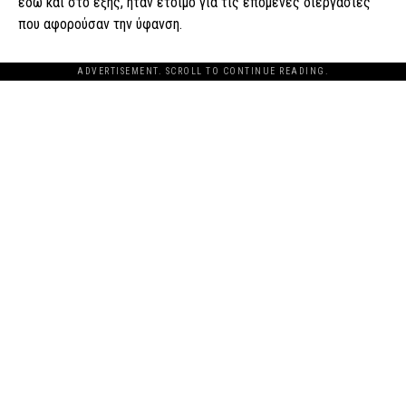
εδώ και στο εξής, ήταν έτοιμο για τις επόμενες διεργασίες
που αφορούσαν την ύφανση.
ADVERTISEMENT. SCROLL TO CONTINUE READING.