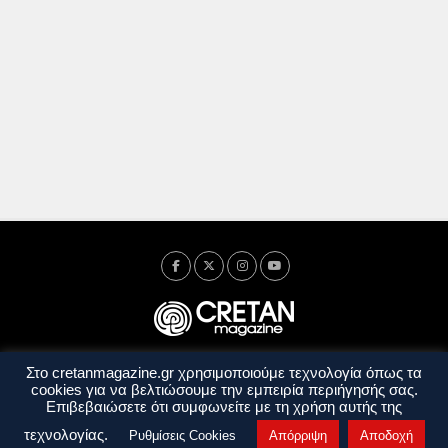
Στο cretanmagazine.gr χρησιμοποιούμε τεχνολογία όπως τα
Ταυτότητα
Πολιτική Απορρήτου
Όροι Χρήσης
cookies για να βελτιώσουμε την εμπειρία περιήγησής σας.
Όροι και Προϋποθέσεις
Επιβεβαιώσετε ότι συμφωνείτε με τη χρήση αυτής της
Copyright © 2014 - 2026 Cretanmagazine. All rights reserved. by
j. bitsakakis
τεχνολογίας.
Ρυθμίσεις Cookies
Απόρριψη
Αποδοχή