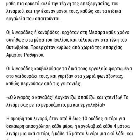
μάθη πια αρκετά καλά την τέχνη της επεξεργασίας, του
λιναριού, και την έκαναν μόνοι τους, καθώς και τα ειδικά
εργαλεία που απαιτούνται.
Οι λιναράδες ή καναβάδες, ερχόταν στη Μεσαρά κάθε χρόνο
συνήθως στα μέσα του Ιουλίου, και τέλειωναν στα τέλη του
Οκτωβρίου. Προερχόταν κυρίως από χωριά της επαρχίας
Αμαρίου Ρεθύμνου.
Οι λιναράδες κουβαλούσαν τα δικά τους εργαλεία φορτωμένα
στο γαϊδουράκι τους, και γύριζαν στα χωριά φωνάζοντας,
καθώς περνούσαν από τις γειτονιές:
-«Ο λιναράς ο καναβάς! Δαγκανίζω σπαθίζω και χτενίζω! Το
λινάρι σας με το μεροκάματο, μα και εργολαβία!»
Η αμοιβή του λιναρά, ήταν από 8 έως 10 οκάδες σιτάρι για
δεκάωρη απασχόληση κάθε μέρα, ή εργολαβικά κάθε 4 μάτσα
λινάρι μια οκά σιτάρι, ή κάθε 15 μάτσα λινάρι μια οκά λάδι, και