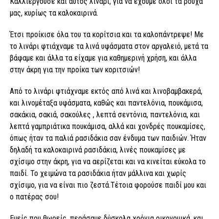
Καλλιεργούσε και αυτός λινάρι, για να έχουμε όλοι τα ρούχα
μας, κυρίως τα καλοκαιρινά.
Έτσι προίκισε όλα του τα κορίτσια και τα καλοπάντρεψε! Με
το λινάρι φτιάχναμε τα λινά υφάσματα στον αργαλειό, μετά τα
βάφαμε και άλλα τα είχαμε για καθημερινή χρήση, και άλλα
στην άκρη για την προίκα των κοριτσιών!
Από το λινάρι φτιάχναμε εκτός από λινά και λινοβαμβακερά,
και λινομέταξα υφάσματα, καθώς και παντελόνια, πουκάμισα,
σακάκια, σακιά, σακούλες , λεπτά σεντόνια, παντελόνια, και
λεπτά γαμπριάτικα πουκάμισα, αλλά και χονδρές πουκαμίσες,
όπως ήταν τα παλιά ρασιδάκια σαν ένδυμα των παιδιών. Ήταν
δηλαδή τα καλοκαιρινά ρασιδάκια, λινές πουκαμίσες με
σχίσιμο στην άκρη, για να αερίζεται και να κινείται εύκολα το
παιδί. Το χειμώνα τα ρασιδάκια ήταν μάλλινα και χωρίς
σχίσιμο, για να είναι πιο ζεστά.Τέτοια φορούσε παιδί μου και
ο πατέρας σου!
Εμείς που θωρείς, περάσαμε δύσκολα χρόνια οικονομικά, και