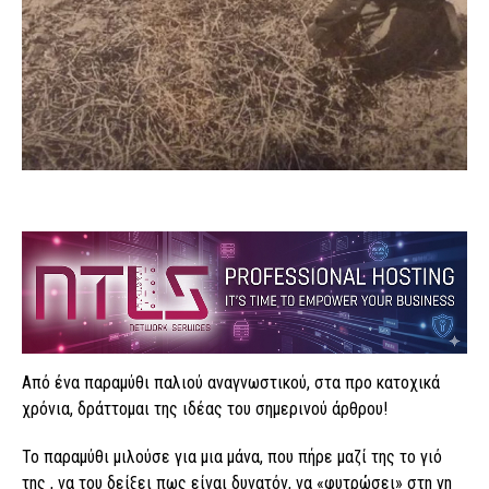
Από ένα παραμύθι παλιού αναγνωστικού, στα προ κατοχικά
χρόνια, δράττομαι της ιδέας του σημερινού άρθρου!
Το παραμύθι μιλούσε για μια μάνα, που πήρε μαζί της το γιό
της , να του δείξει πως είναι δυνατόν, να «φυτρώσει» στη γη