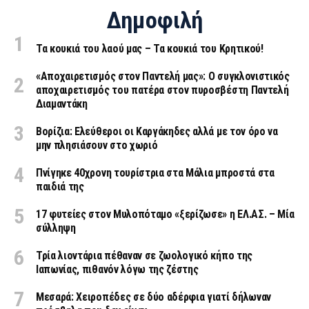
Δημοφιλή
Τα κουκιά του λαού μας – Τα κουκιά του Κρητικού!
«Aποχαιρετισμός στον Παντελή μας»: Ο συγκλονιστικός
αποχαιρετισμός του πατέρα στον πυροσβέστη Παντελή
Διαμαντάκη
Βορίζια: Ελεύθεροι οι Καργάκηδες αλλά με τον όρο να
μην πλησιάσουν στο χωριό
Πνίγηκε 40χρονη τουρίστρια στα Μάλια μπροστά στα
παιδιά της
17 φυτείες στον Μυλοπόταμο «ξερίζωσε» η ΕΛ.ΑΣ. – Μία
σύλληψη
Τρία λιοντάρια πέθαναν σε ζωολογικό κήπο της
Ιαπωνίας, πιθανόν λόγω της ζέστης
Μεσαρά: Χειροπέδες σε δύο αδέρφια γιατί δήλωναν