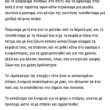
και το κουβαλάμε συνήθως στο σπίτι, και τα αφήνουμε στην
αυλή ή στην ταράτσα, αφού κάτω στρώνουμε μια μεγάλη
σεντόνα ή μουσαμά, στο κέντρο της σεντόνας τοποθετούμε μια
χονδρή πέτρινη πλάκα.
Παίρνουμε μετά ένα ένα το ματσάκι από τα δέματά μας, και το
τοποθετούμε με τη πλευρά που είχε τα κεφάλια πάνω στη
πέτρα, και με ένα ξύλινο κόπανο κοπανίζουμε ελαφρά τα
κεφάλια τους, να σπάσουν, και να χυθεί κάτω στο ύφασμα ο
λιναρόσπορος, για να χρησιμοποιηθεί και για του χρόνου,
αλλά και για άλλους σκοπούς, όπως σαν ενισχυτικό τροφής
ζώων και για χρήση έμπλαστρου.
Το «έμπλαστρο της εποχής» τότε ήταν οι κοπανισμένοι
σπόροι λιναριού ανακατεμένοι με ρακί, τον άλπωναν σε ένα
πανί, και το εναπόθεταν στο σημείο που πονούσε.
Το κοπάνισμα του λιναριού για να φύγει ο σπόρος, γίνεται με
προσοχή, ώστε να μη σπάσει και αχρηστευθεί.