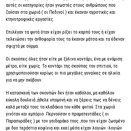
αυτές οι κατηγορίες ήταν γνωστές στους ανθρώπους που
ζούσαν στα χωριά ( οι Πεδινοί ) και έκαναν αγροτικές και
κτηνοτροφικές εργασίες.
Επιλέγαν τα φυτά όταν είχαν ρίξει το καρπό τους ή είχαν
τελειώσει την ανθοφορία τους τα έκαναν μάτσα και τα έδεναν
σφιχτά με σύρμα.
Οι σκούπες όλες ήταν είτε με ξύλινο κοντάρι, ένα με ενάμιση
μέτρο, είτε χωρίς. Το κοντάρι της σκούπας του σπιτιού, το
χρησιμοποιούσαν κυρίως οι πιο μεγάλες γυναίκες σε ηλικία.
για να μην σκύβουν.
Η κατασκευή των σκουπών δεν ήταν καθόλου, μα καθόλου
εύκολη δουλειά ,ήθελε υπομονή και να ξέρεις πως να δένεις
καλά μεταξύ τους τα κλαδάκια του κάθε φυτού. Στα χωριά
γινόταν και εμπόριο .Περνούσαν ο πραματευτάδες ( οι
Παρασυράδες ) με τον γαιδαράκο τους ,που τον είχαν ζωσμένο
με δυο τεράστια κοφίνια και εκεί μέσα είχαν λογιών -λογιών