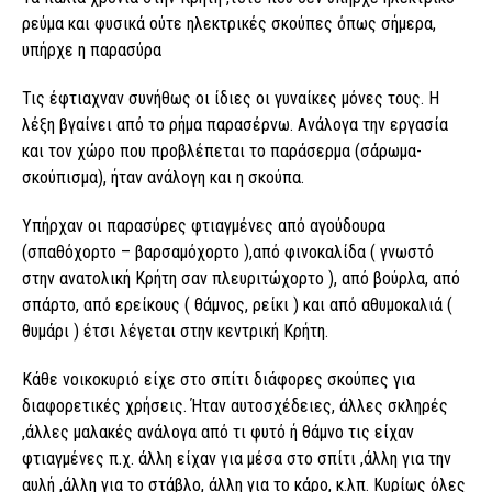
ρεύμα και φυσικά ούτε ηλεκτρικές σκούπες όπως σήμερα,
υπήρχε η παρασύρα
Τις έφτιαχναν συνήθως οι ίδιες οι γυναίκες μόνες τους. Η
λέξη βγαίνει από το ρήμα παρασέρνω. Ανάλογα την εργασία
και τον χώρο που προβλέπεται το παράσερμα (σάρωμα-
σκούπισμα), ήταν ανάλογη και η σκούπα.
Υπήρχαν οι παρασύρες φτιαγμένες από αγούδουρα
(σπαθόχορτο – βαρσαμόχορτο ),από φινοκαλίδα ( γνωστό
στην ανατολική Κρήτη σαν πλευριτώχορτο ), από βούρλα, από
σπάρτο, από ερείκους ( θάμνος, ρείκι ) και από αθυμοκαλιά (
θυμάρι ) έτσι λέγεται στην κεντρική Κρήτη.
Κάθε νοικοκυριό είχε στο σπίτι διάφορες σκούπες για
διαφορετικές χρήσεις. Ήταν αυτοσχέδειες, άλλες σκληρές
,άλλες μαλακές ανάλογα από τι φυτό ή θάμνο τις είχαν
φτιαγμένες π.χ. άλλη είχαν για μέσα στο σπίτι ,άλλη για την
αυλή ,άλλη για το στάβλο, άλλη για το κάρο, κ.λπ. Κυρίως όλες